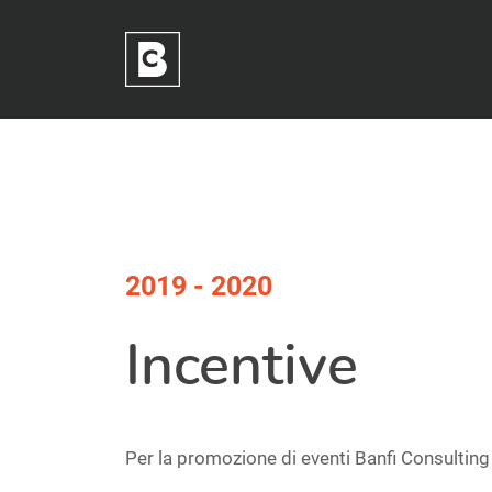
Tag:
Skip
to
2019 – 2020
content
2019 - 2020
Incentive
Per la promozione di eventi Banfi Consultin