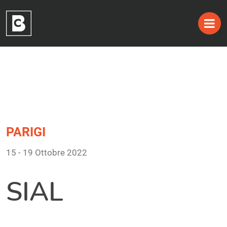
Tag:
Skip
to
15 – 19 Ottobre 2022
content
PARIGI
15 - 19 Ottobre 2022
SIAL