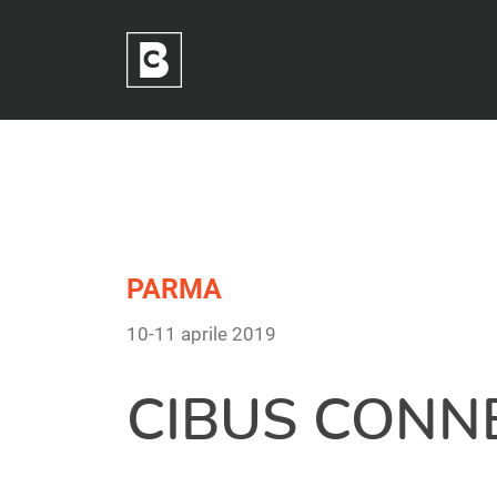
Tag:
Skip
to
10-11 aprile 2019
content
PARMA
10-11 aprile 2019
CIBUS CONN